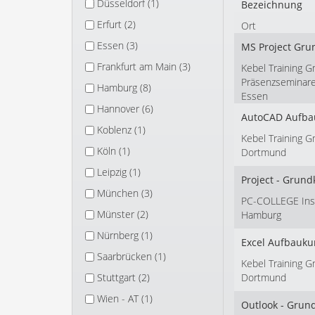
Düsseldorf (1)
Bezeichnung
Erfurt (2)
Ort
Essen (3)
MS Project Gru
Frankfurt am Main (3)
Kebel Training G
Präsenzseminar
Hamburg (8)
Essen
Hannover (6)
AutoCAD Aufbau
Koblenz (1)
Kebel Training 
Köln (1)
Dortmund
Leipzig (1)
Project - Grund
München (3)
PC-COLLEGE Insti
Münster (2)
Hamburg
Nürnberg (1)
Excel Aufbauku
Saarbrücken (1)
Kebel Training 
Stuttgart (2)
Dortmund
Wien - AT (1)
Outlook - Grun