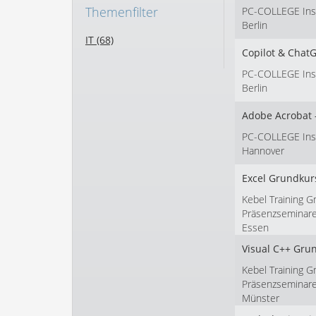
Themenfilter
PC-COLLEGE Insti
Berlin
IT (68)
Copilot & Chat
PC-COLLEGE Insti
Berlin
Adobe Acrobat -
PC-COLLEGE Insti
Hannover
Excel Grundkur
Kebel Training G
Präsenzseminar
Essen
Visual C++ Gru
Kebel Training G
Präsenzseminar
Münster