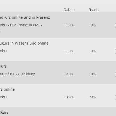
Datum
Rabatt
ndkurs online und in Präsenz
mbH - Live Online Kurse &
11.08.
10%
e
kurs in Präsenz und online
GmbH
11.08.
10%
kurs
tut für IT-Ausbildung
12.08.
10%
rs online
GmbH
13.08.
20%
dkurs