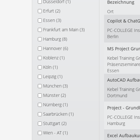
Düsseldorf (1)
Bezeichnung
Erfurt (2)
Ort
Essen (3)
Copilot & Chat
Frankfurt am Main (3)
PC-COLLEGE Insti
Berlin
Hamburg (8)
Hannover (6)
MS Project Gru
Koblenz (1)
Kebel Training G
Präsenzseminar
Köln (1)
Essen
Leipzig (1)
AutoCAD Aufbau
München (3)
Kebel Training 
Münster (2)
Dortmund
Nürnberg (1)
Project - Grund
Saarbrücken (1)
PC-COLLEGE Insti
Stuttgart (2)
Hamburg
Wien - AT (1)
Excel Aufbauku