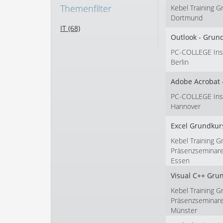
Themenfilter
Kebel Training 
Dortmund
IT (68)
Outlook - Grun
PC-COLLEGE Insti
Berlin
Adobe Acrobat -
PC-COLLEGE Insti
Hannover
Excel Grundkur
Kebel Training G
Präsenzseminar
Essen
Visual C++ Gru
Kebel Training G
Präsenzseminar
Münster