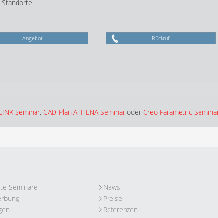
e Standorte
Angebot
Rückruf
LINK Seminar
,
CAD-Plan ATHENA Seminar
oder
Creo Parametric Semina
ute Seminare
News
erbung
Preise
gen
Referenzen