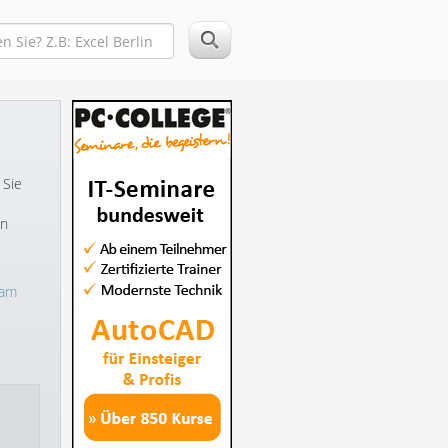
 Sie
en
 am