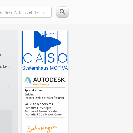
ie
icken
stedt