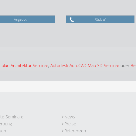
Angebot
Rückruf
plan Architektur Seminar
,
Autodesk AutoCAD Map 3D Seminar
oder
Be
ute Seminare
News
erbung
Preise
gen
Referenzen