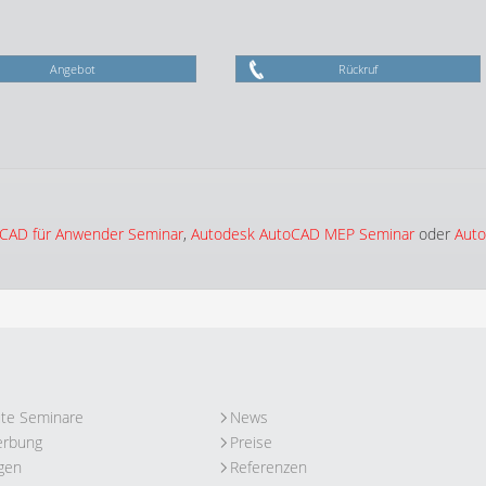
Angebot
Rückruf
CAD für Anwender Seminar
,
Autodesk AutoCAD MEP Seminar
oder
Aut
ute Seminare
News
erbung
Preise
gen
Referenzen