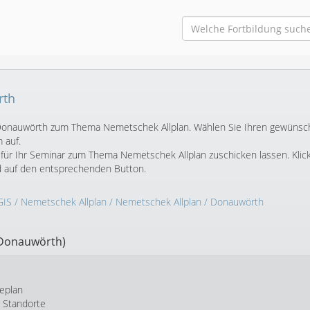
rth
in Donauwörth zum Thema Nemetschek Allplan. Wählen Sie Ihren gewünsc
 auf.
für Ihr Seminar zum Thema Nemetschek Allplan zuschicken lassen. Klic
d auf den entsprechenden Button.
GIS
/
Nemetschek Allplan
/
Nemetschek Allplan
/ Donauwörth
 Donauwörth)
eplan
e Standorte