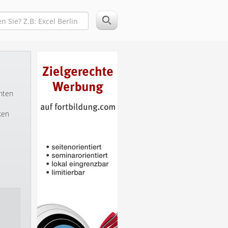
hten
ken