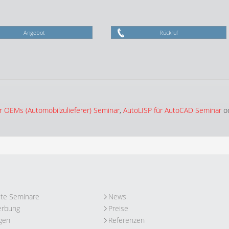
Angebot
Rückruf
r OEMs (Automobilzulieferer) Seminar
,
AutoLISP für AutoCAD Seminar
o
ute Seminare
News
erbung
Preise
gen
Referenzen