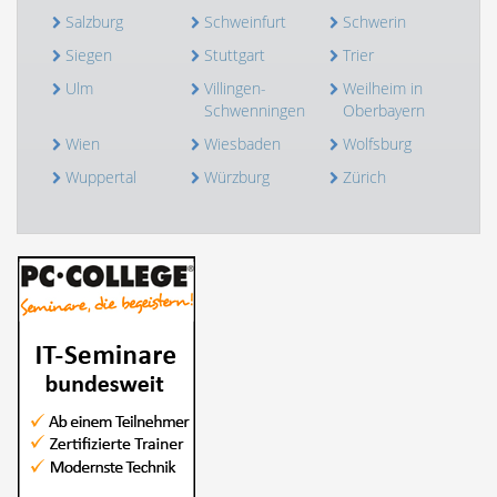
Salzburg
Schweinfurt
Schwerin
Siegen
Stuttgart
Trier
Ulm
Villingen-
Weilheim in
Schwenningen
Oberbayern
Wien
Wiesbaden
Wolfsburg
Wuppertal
Würzburg
Zürich