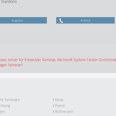
e Standorte
Angebot
Rückruf
ows Server für Entwickler Seminar
,
Microsoft System Center Orchestra
ager Seminar
?
ute Seminare
News
erbung
Preise
gen
Referenzen