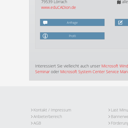
79539 Lörrach
all
www.eduCADion.de
Anfrage
Profil
Interessiert Sie vielleicht auch unser
Microsoft Wind
Seminar
oder
Microsoft System Center Service Man
Kontakt / Impressum
Last Min
Anbieterbereich
Bannerw
AGB
Förderun