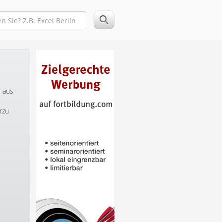
r aus
rzu