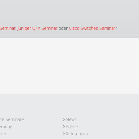
 Seminar
,
Juniper QFX Seminar
oder
Cisco Switches Seminar
?
ute Seminare
News
erbung
Preise
gen
Referenzen