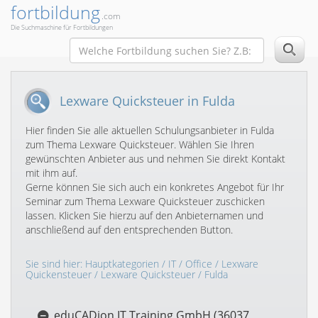
fortbildung
.com
Die Suchmaschine für Fortbildungen
Lexware Quicksteuer in Fulda
Hier finden Sie alle aktuellen Schulungsanbieter in Fulda
zum Thema Lexware Quicksteuer. Wählen Sie Ihren
gewünschten Anbieter aus und nehmen Sie direkt Kontakt
mit ihm auf.
Gerne können Sie sich auch ein konkretes Angebot für Ihr
Seminar zum Thema Lexware Quicksteuer zuschicken
lassen. Klicken Sie hierzu auf den Anbieternamen und
anschließend auf den entsprechenden Button.
Sie sind hier:
Hauptkategorien
/
IT
/
Office
/
Lexware
Quickensteuer
/
Lexware Quicksteuer
/ Fulda
eduCADion IT Training GmbH (36037