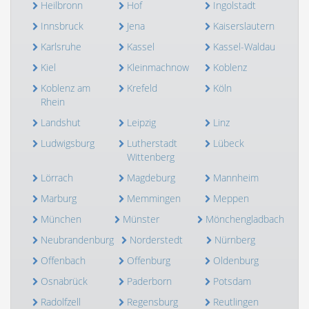
Heilbronn
Hof
Ingolstadt
Innsbruck
Jena
Kaiserslautern
Karlsruhe
Kassel
Kassel-Waldau
Kiel
Kleinmachnow
Koblenz
Koblenz am
Krefeld
Köln
Rhein
Landshut
Leipzig
Linz
Ludwigsburg
Lutherstadt
Lübeck
Wittenberg
Lörrach
Magdeburg
Mannheim
Marburg
Memmingen
Meppen
München
Münster
Mönchengladbach
Neubrandenburg
Norderstedt
Nürnberg
Offenbach
Offenburg
Oldenburg
Osnabrück
Paderborn
Potsdam
Radolfzell
Regensburg
Reutlingen