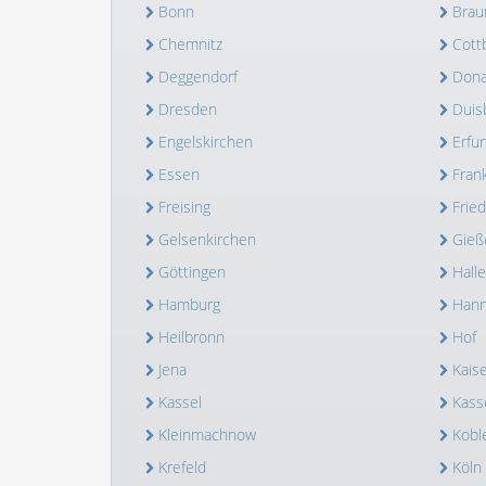
Bonn
Brau
Chemnitz
Cott
Deggendorf
Dona
Dresden
Duis
Engelskirchen
Erfur
Essen
Fran
Freising
Frie
Gelsenkirchen
Gieß
Göttingen
Halle
Hamburg
Hann
Heilbronn
Hof
Jena
Kais
Kassel
Kass
Kleinmachnow
Kobl
Krefeld
Köln