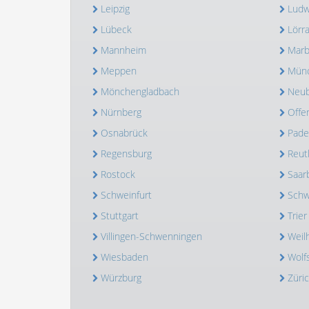
Leipzig
Ludw
Lübeck
Lörr
Mannheim
Marb
Meppen
Mün
Mönchengladbach
Neub
Nürnberg
Offe
Osnabrück
Pade
Regensburg
Reut
Rostock
Saar
Schweinfurt
Schw
Stuttgart
Trier
Villingen-Schwenningen
Weil
Wiesbaden
Wolf
Würzburg
Züri