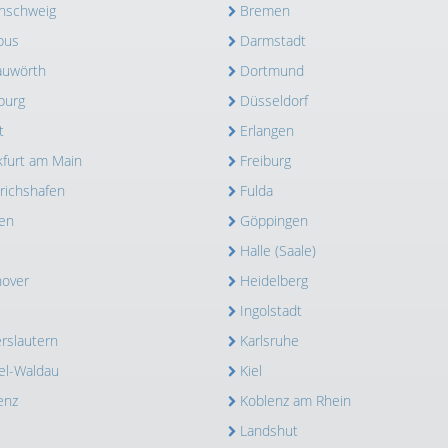
nschweig
Bremen
bus
Darmstadt
uwörth
Dortmund
burg
Düsseldorf
t
Erlangen
kfurt am Main
Freiburg
drichshafen
Fulda
en
Göppingen
Halle (Saale)
over
Heidelberg
Ingolstadt
erslautern
Karlsruhe
el-Waldau
Kiel
enz
Koblenz am Rhein
Landshut