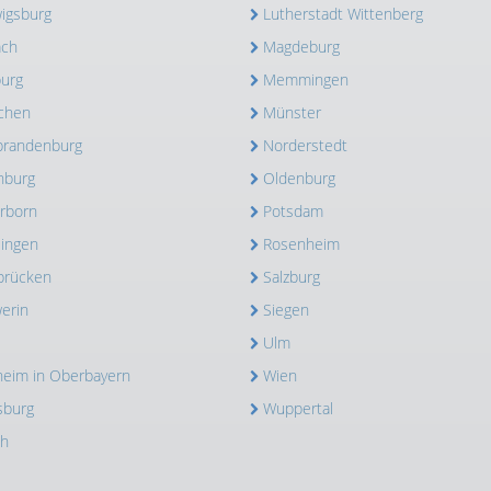
igsburg
Lutherstadt Wittenberg
ach
Magdeburg
urg
Memmingen
chen
Münster
randenburg
Norderstedt
nburg
Oldenburg
rborn
Potsdam
lingen
Rosenheim
brücken
Salzburg
erin
Siegen
Ulm
heim in Oberbayern
Wien
sburg
Wuppertal
ch