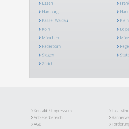
Essen
Fran
Hamburg
Hann
Kassel-Waldau
Klei
Köln
Leipz
München
Müns
Paderborn
Rege
Siegen
Stutt
Zürich
Kontakt / Impressum
Last Min
Anbieterbereich
Bannerw
AGB
Förderun