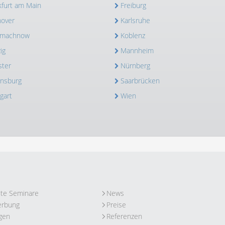
kfurt am Main
Freiburg
over
Karlsruhe
nmachnow
Koblenz
ig
Mannheim
ter
Nürnberg
nsburg
Saarbrücken
gart
Wien
ute Seminare
News
erbung
Preise
gen
Referenzen