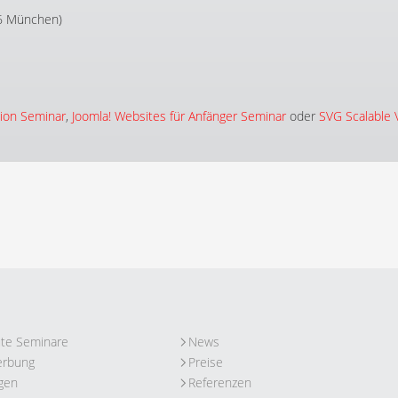
86 München)
ion Seminar
,
Joomla! Websites für Anfänger Seminar
oder
SVG Scalable 
ute Seminare
News
erbung
Preise
gen
Referenzen