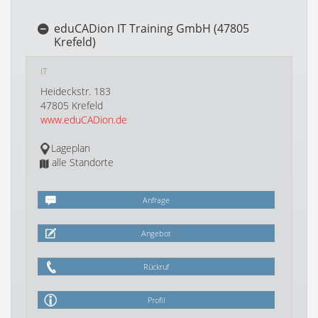
eduCADion IT Training GmbH (47805
Krefeld)
IT
Heideckstr. 183
47805 Krefeld
www.eduCADion.de
Lageplan
alle Standorte
Anfrage
Angebot
Rückruf
Profil