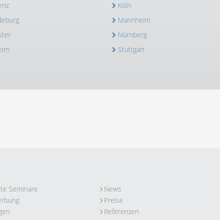
enz
Köln
deburg
Mannheim
ter
Nürnberg
eim
Stuttgart
ute Seminare
News
erbung
Preise
gen
Referenzen