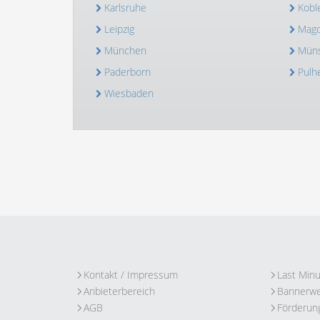
Karlsruhe
Kobl
Leipzig
Mag
München
Müns
Paderborn
Pulh
Wiesbaden
Kontakt / Impressum
Last Min
Anbieterbereich
Bannerw
AGB
Förderun