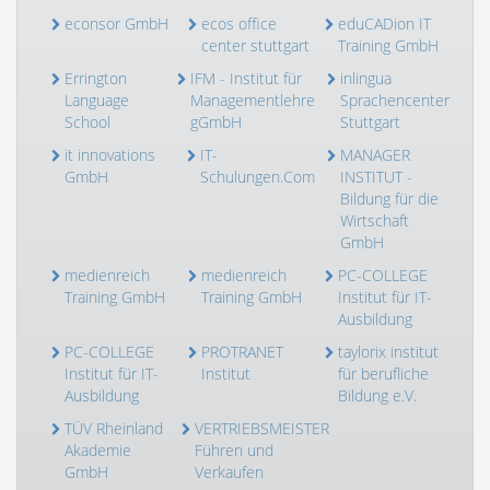
econsor GmbH
ecos office
eduCADion IT
center stuttgart
Training GmbH
Errington
IFM - Institut für
inlingua
Language
Managementlehre
Sprachencenter
School
gGmbH
Stuttgart
it innovations
IT-
MANAGER
GmbH
Schulungen.Com
INSTITUT -
Bildung für die
Wirtschaft
GmbH
medienreich
medienreich
PC-COLLEGE
Training GmbH
Training GmbH
Institut für IT-
Ausbildung
PC-COLLEGE
PROTRANET
taylorix institut
Institut für IT-
Institut
für berufliche
Ausbildung
Bildung e.V.
TÜV Rheinland
VERTRIEBSMEISTER
Akademie
Führen und
GmbH
Verkaufen