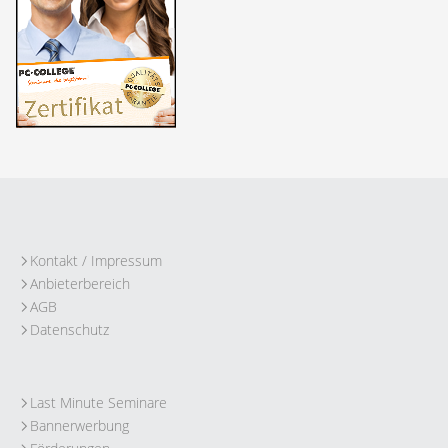
Kontakt / Impressum
Anbieterbereich
AGB
Datenschutz
Last Minute Seminare
Bannerwerbung