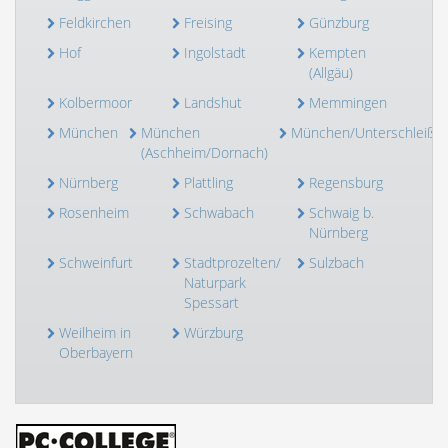
Feldkirchen
Freising
Günzburg
Hof
Ingolstadt
Kempten
(Allgäu)
Kolbermoor
Landshut
Memmingen
München
München
München/Unterschleißh
(Aschheim/Dornach)
Nürnberg
Plattling
Regensburg
Rosenheim
Schwabach
Schwaig b.
Nürnberg
Schweinfurt
Stadtprozelten/
Sulzbach
Naturpark
Spessart
Weilheim in
Würzburg
Oberbayern