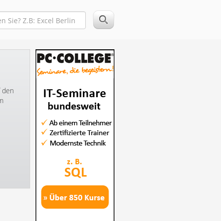
f den
im