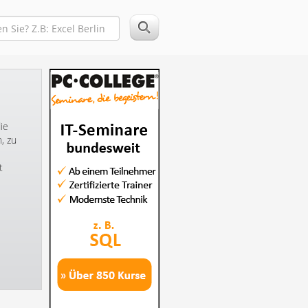
ie
, zu
t