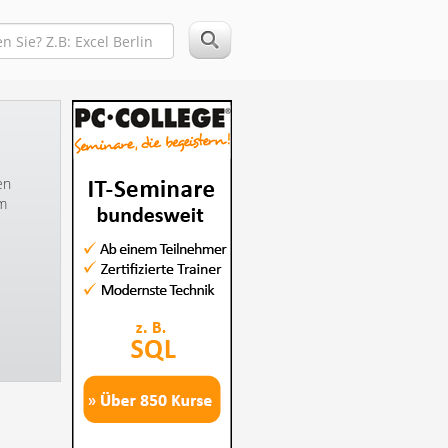
en
im