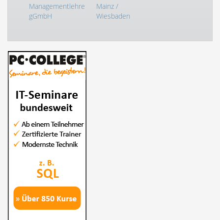
Managementlehre
Mainz /
gGmbH
Wiesbaden