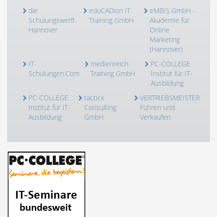
die
eduCADion IT
eMBIS GmbH -
Schulungswerft
Training GmbH
Akademie für
Hannover
Online
Marketing
(Hannover)
IT-
medienreich
PC-COLLEGE
Schulungen.Com
Training GmbH
Institut für IT-
Ausbildung
PC-COLLEGE
tacticx
VERTRIEBSMEISTER
Institut für IT-
Consulting
Führen und
Ausbildung
GmbH
Verkaufen