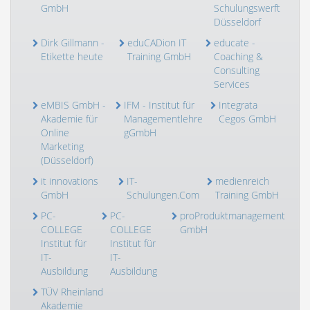
GmbH
Schulungswerft
Düsseldorf
Dirk Gillmann -
eduCADion IT
educate -
Etikette heute
Training GmbH
Coaching &
Consulting
Services
eMBIS GmbH -
IFM - Institut für
Integrata
Akademie für
Managementlehre
Cegos GmbH
Online
gGmbH
Marketing
(Düsseldorf)
it innovations
IT-
medienreich
GmbH
Schulungen.Com
Training GmbH
PC-
PC-
proProduktmanagement
COLLEGE
COLLEGE
GmbH
Institut für
Institut für
IT-
IT-
Ausbildung
Ausbildung
TÜV Rheinland
Akademie