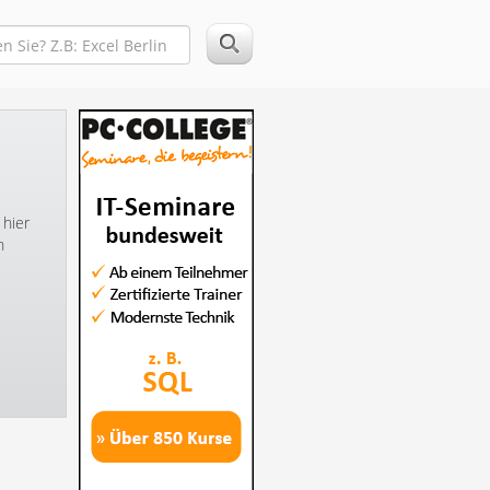
 hier
n