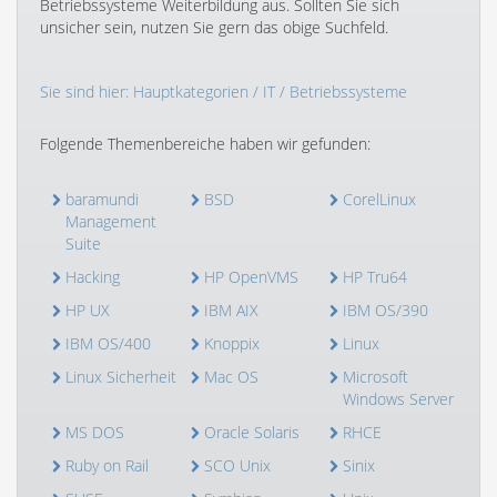
Betriebssysteme Weiterbildung aus. Sollten Sie sich
unsicher sein, nutzen Sie gern das obige Suchfeld.
Sie sind hier:
Hauptkategorien
/
IT
/ Betriebssysteme
Folgende Themenbereiche haben wir gefunden:
baramundi
BSD
CorelLinux
Management
Suite
Hacking
HP OpenVMS
HP Tru64
HP UX
IBM AIX
IBM OS/390
IBM OS/400
Knoppix
Linux
Linux Sicherheit
Mac OS
Microsoft
Windows Server
MS DOS
Oracle Solaris
RHCE
Ruby on Rail
SCO Unix
Sinix