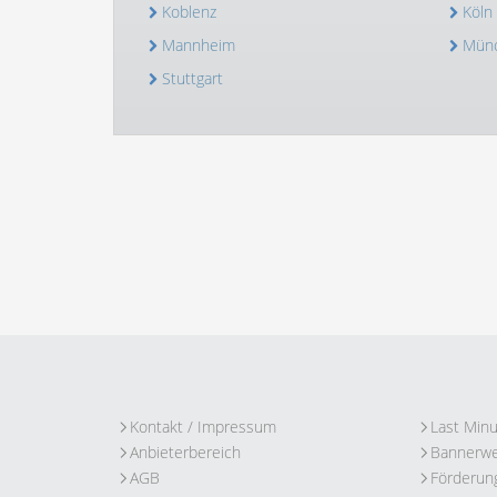
Koblenz
Köln
Mannheim
Mün
Stuttgart
Kontakt / Impressum
Last Min
Anbieterbereich
Bannerw
AGB
Förderun