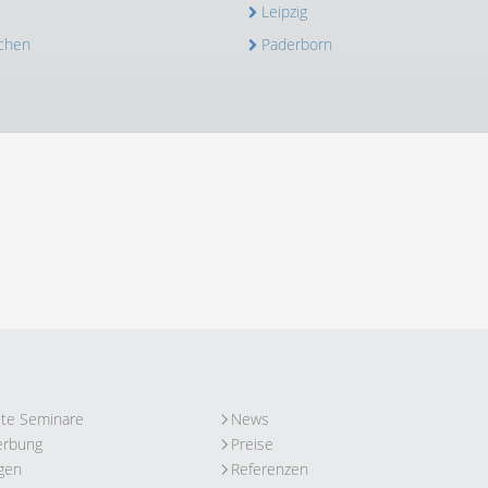
Leipzig
chen
Paderborn
ute Seminare
News
erbung
Preise
gen
Referenzen