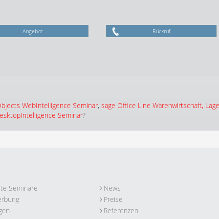
Angebot
Rückruf
bjects WebIntelligence Seminar
,
sage Office Line Warenwirtschaft, Lag
sktopIntelligence Seminar
?
ute Seminare
News
erbung
Preise
gen
Referenzen