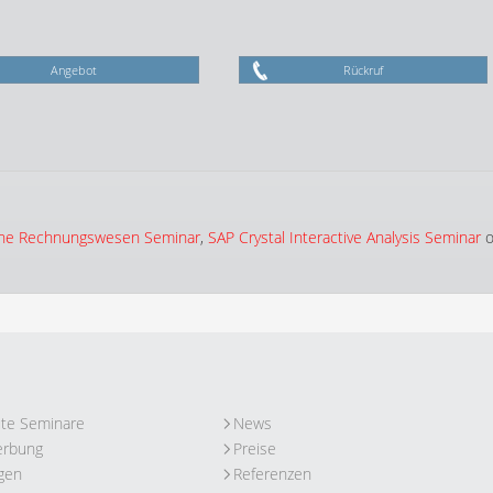
Angebot
Rückruf
Line Rechnungswesen Seminar
,
SAP Crystal Interactive Analysis Seminar
o
ute Seminare
News
erbung
Preise
gen
Referenzen