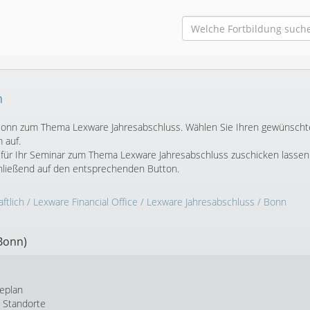
n
in Bonn zum Thema Lexware Jahresabschluss. Wählen Sie Ihren gewünsch
 auf.
für Ihr Seminar zum Thema Lexware Jahresabschluss zuschicken lassen
chließend auf den entsprechenden Button.
ftlich
/
Lexware Financial Office
/
Lexware Jahresabschluss
/ Bonn
Bonn)
eplan
e Standorte