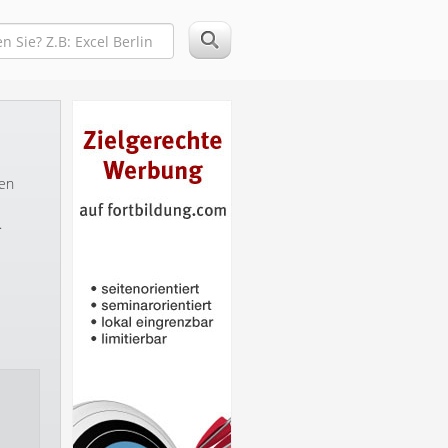
ten
.