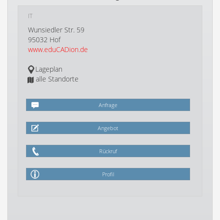
IT
Wunsiedler Str. 59
95032 Hof
www.eduCADion.de
Lageplan
alle Standorte
Anfrage
Angebot
Rückruf
Profil