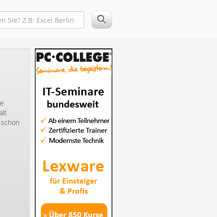
re
alt
t schon