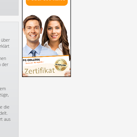
 über
klärt
mmen
h der
rem
züge,
e die
elt.
rt aus