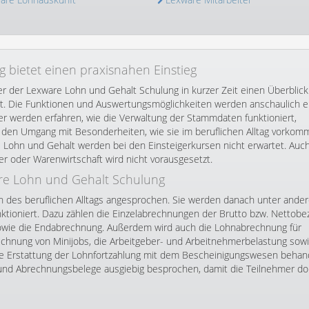
 bietet einen praxisnahen Einstieg
r der Lexware Lohn und Gehalt Schulung in kurzer Zeit einen Überblick
et. Die Funktionen und Auswertungsmöglichkeiten werden anschaulich er
r werden erfahren, wie die Verwaltung der Stammdaten funktioniert,
 den Umgang mit Besonderheiten, wie sie im beruflichen Alltag vorko
Lohn und Gehalt werden bei den Einsteigerkursen nicht erwartet. Auc
r oder Warenwirtschaft wird nicht vorausgesetzt.
are Lohn und Gehalt Schulung
en des beruflichen Alltags angesprochen. Sie werden danach unter ande
ktioniert. Dazu zählen die Einzelabrechnungen der Brutto bzw. Nettobe
e sowie die Endabrechnung. Außerdem wird auch die Lohnabrechnung für
chnung von Minijobs, die Arbeitgeber- und Arbeitnehmerbelastung sowi
ie Erstattung der Lohnfortzahlung mit dem Bescheinigungswesen behand
und Abrechnungsbelege ausgiebig besprochen, damit die Teilnehmer do