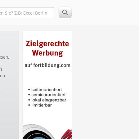
esen.
d
on.
d