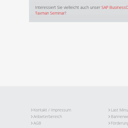
Interessiert Sie vielleicht auch unser
SAP BusinessO
Taxman Seminar
?
Kontakt / Impressum
Last Min
Anbieterbereich
Bannerw
AGB
Förderun