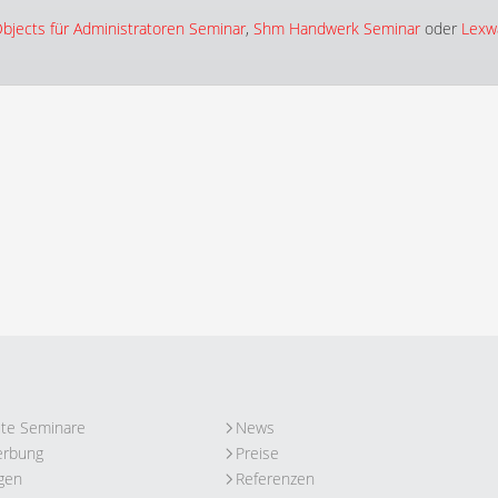
bjects für Administratoren Seminar
,
Shm Handwerk Seminar
oder
Lexw
ute Seminare
News
erbung
Preise
gen
Referenzen