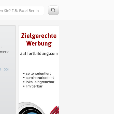
n.
eminar
n Tool