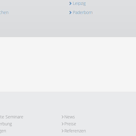
Leipzig
chen
Paderborn
ute Seminare
News
erbung
Preise
gen
Referenzen