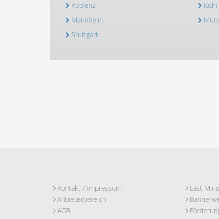
Koblenz
Köln
Mannheim
Mün
Stuttgart
Kontakt / Impressum
Last Min
Anbieterbereich
Bannerw
AGB
Förderun