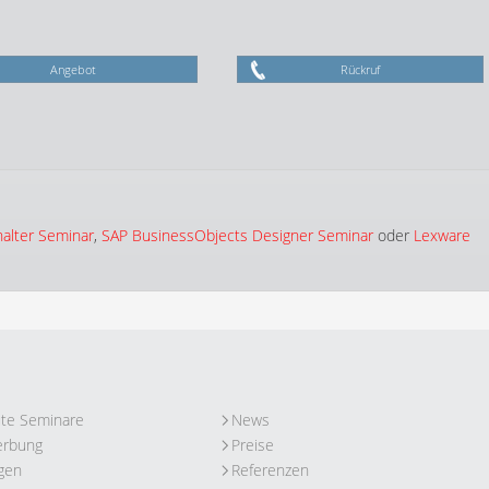
Angebot
Rückruf
alter Seminar
,
SAP BusinessObjects Designer Seminar
oder
Lexware
ute Seminare
News
erbung
Preise
gen
Referenzen