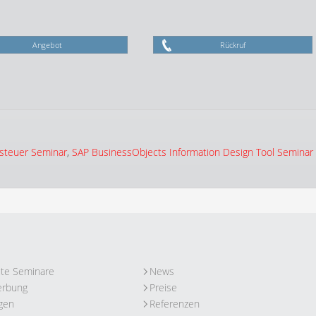
Angebot
Rückruf
steuer Seminar
,
SAP BusinessObjects Information Design Tool Seminar
ute Seminare
News
erbung
Preise
gen
Referenzen