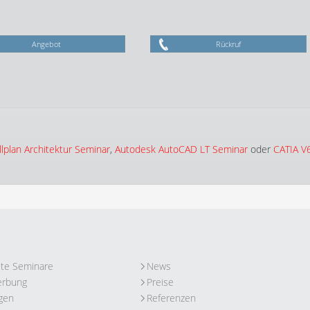
Angebot
Rückruf
plan Architektur Seminar
,
Autodesk AutoCAD LT Seminar
oder
CATIA V
ute Seminare
News
erbung
Preise
gen
Referenzen