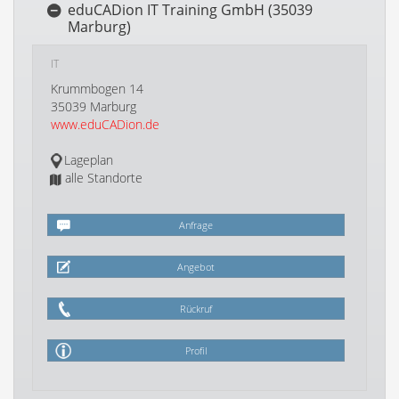
eduCADion IT Training GmbH (35039
Marburg)
IT
Krummbogen 14
35039 Marburg
www.eduCADion.de
Lageplan
alle Standorte
Anfrage
Angebot
Rückruf
Profil