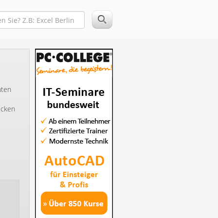
hten
icken