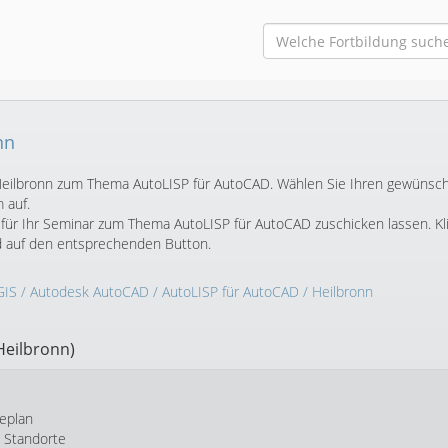
nn
in Heilbronn zum Thema AutoLISP für AutoCAD. Wählen Sie Ihren gewünsc
 auf.
für Ihr Seminar zum Thema AutoLISP für AutoCAD zuschicken lassen. Kl
d auf den entsprechenden Button.
GIS
/
Autodesk AutoCAD
/
AutoLISP für AutoCAD
/ Heilbronn
Heilbronn)
eplan
e Standorte