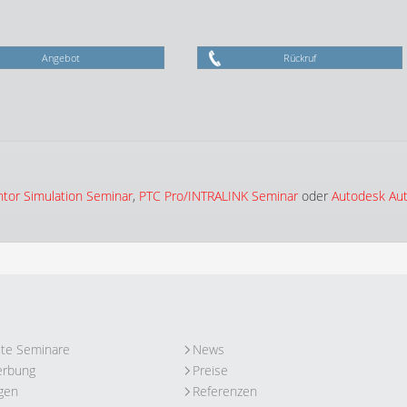
Angebot
Rückruf
tor Simulation Seminar
,
PTC Pro/INTRALINK Seminar
oder
Autodesk Au
ute Seminare
News
erbung
Preise
gen
Referenzen