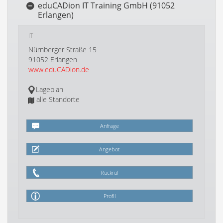
eduCADion IT Training GmbH (91052
Erlangen)
IT
Nürnberger Straße 15
91052 Erlangen
www.eduCADion.de
Lageplan
alle Standorte
Anfrage
Angebot
Rückruf
Profil