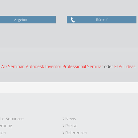
Angebot
Rückruf
iCAD Seminar
,
Autodesk Inventor Professional Seminar
oder
EDS I-deas
ute Seminare
News
erbung
Preise
gen
Referenzen