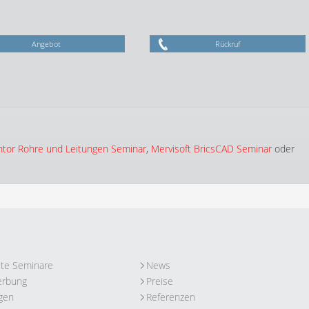
Angebot
Rückruf
ntor Rohre und Leitungen Seminar
,
Mervisoft BricsCAD Seminar
oder
ute Seminare
News
erbung
Preise
gen
Referenzen