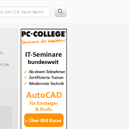
en
n Sie