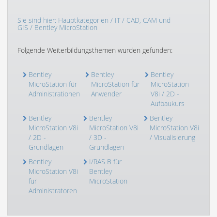
Sie sind hier:
Hauptkategorien
/
IT
/
CAD, CAM und
GIS
/ Bentley MicroStation
Folgende Weiterbildungsthemen wurden gefunden:
Bentley
Bentley
Bentley
MicroStation für
MicroStation für
MicroStation
Administrationen
Anwender
V8i / 2D -
Aufbaukurs
Bentley
Bentley
Bentley
MicroStation V8i
MicroStation V8i
MicroStation V8i
/ 2D -
/ 3D -
/ Visualisierung
Grundlagen
Grundlagen
Bentley
I/RAS B für
MicroStation V8i
Bentley
für
MicroStation
Administratoren