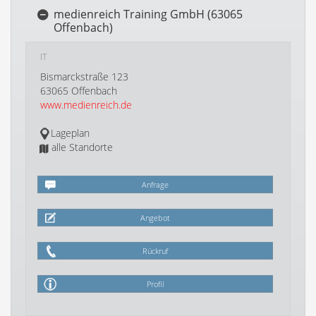
medienreich Training GmbH (63065
Offenbach)
IT
Bismarckstraße 123
63065 Offenbach
www.medienreich.de
Lageplan
alle Standorte
Anfrage
Angebot
Rückruf
Profil