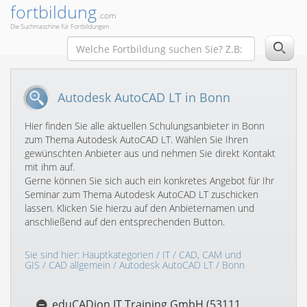
fortbildung
.com
Die Suchmaschine für Fortbildungen
Autodesk AutoCAD LT in Bonn
Hier finden Sie alle aktuellen Schulungsanbieter in Bonn
zum Thema Autodesk AutoCAD LT. Wählen Sie Ihren
gewünschten Anbieter aus und nehmen Sie direkt Kontakt
mit ihm auf.
Gerne können Sie sich auch ein konkretes Angebot für Ihr
Seminar zum Thema Autodesk AutoCAD LT zuschicken
lassen. Klicken Sie hierzu auf den Anbieternamen und
anschließend auf den entsprechenden Button.
Sie sind hier:
Hauptkategorien
/
IT
/
CAD, CAM und
GIS
/
CAD allgemein
/
Autodesk AutoCAD LT
/ Bonn
eduCADion IT Training GmbH (53111