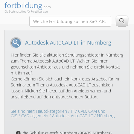
fortbildung
.com
Die Suchmaschine für Fortbildungen
Autodesk AutoCAD LT in Nürnberg
Hier finden Sie alle aktuellen Schulungsanbieter in Nürnberg
zum Thema Autodesk AutoCAD LT. Wählen Sie Ihren
gewünschten Anbieter aus und nehmen Sie direkt Kontakt
mit ihm auf.
Gerne können Sie sich auch ein konkretes Angebot für Ihr
Seminar zum Thema Autodesk AutoCAD LT zuschicken
lassen. Klicken Sie hierzu auf den Anbieternamen und
anschließend auf den entsprechenden Button.
Sie sind hier:
Hauptkategorien
/
IT
/
CAD, CAM und
GIS
/
CAD allgemein
/
Autodesk AutoCAD LT
/ Nürnberg
die Schulungswerft Nürnberg (90439 Nürnberg)