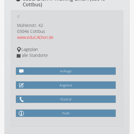
Cottbus)
IT
Mühlenstr. 42
03046 Cottbus
www.eduCADion.de
Lageplan
alle Standorte
Anfrage
Angebot
Rückruf
Profil