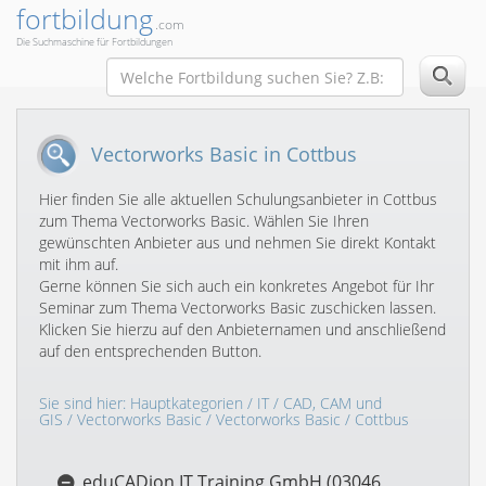
fortbildung
.com
Die Suchmaschine für Fortbildungen
Vectorworks Basic in Cottbus
Hier finden Sie alle aktuellen Schulungsanbieter in Cottbus
zum Thema Vectorworks Basic. Wählen Sie Ihren
gewünschten Anbieter aus und nehmen Sie direkt Kontakt
mit ihm auf.
Gerne können Sie sich auch ein konkretes Angebot für Ihr
Seminar zum Thema Vectorworks Basic zuschicken lassen.
Klicken Sie hierzu auf den Anbieternamen und anschließend
auf den entsprechenden Button.
Sie sind hier:
Hauptkategorien
/
IT
/
CAD, CAM und
GIS
/
Vectorworks Basic
/
Vectorworks Basic
/ Cottbus
eduCADion IT Training GmbH (03046