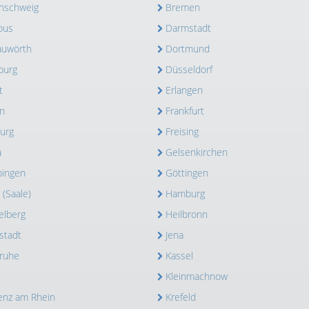
nschweig
Bremen
bus
Darmstadt
uwörth
Dortmund
burg
Düsseldorf
t
Erlangen
n
Frankfurt
burg
Freising
a
Gelsenkirchen
ingen
Göttingen
 (Saale)
Hamburg
elberg
Heilbronn
stadt
Jena
sruhe
Kassel
Kleinmachnow
enz am Rhein
Krefeld