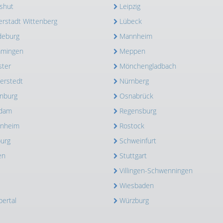
shut
Leipzig
erstadt Wittenberg
Lübeck
deburg
Mannheim
mingen
Meppen
ter
Mönchengladbach
erstedt
Nürnberg
nburg
Osnabrück
sdam
Regensburg
enheim
Rostock
burg
Schweinfurt
en
Stuttgart
Villingen-Schwenningen
Wiesbaden
ertal
Würzburg