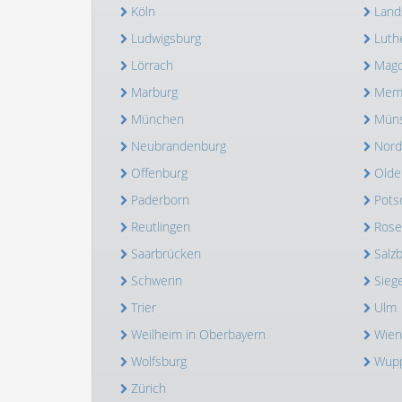
Köln
Land
Ludwigsburg
Luth
Lörrach
Mag
Marburg
Mem
München
Müns
Neubrandenburg
Nord
Offenburg
Olde
Paderborn
Pot
Reutlingen
Ros
Saarbrücken
Salz
Schwerin
Sieg
Trier
Ulm
Weilheim in Oberbayern
Wien
Wolfsburg
Wupp
Zürich