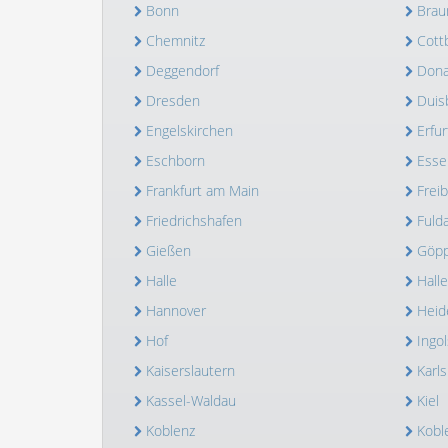
Bonn
Brau
Chemnitz
Cott
Deggendorf
Dona
Dresden
Duis
Engelskirchen
Erfur
Eschborn
Esse
Frankfurt am Main
Frei
Friedrichshafen
Fuld
Gießen
Göpp
Halle
Halle
Hannover
Heid
Hof
Ingol
Kaiserslautern
Karl
Kassel-Waldau
Kiel
Koblenz
Kobl