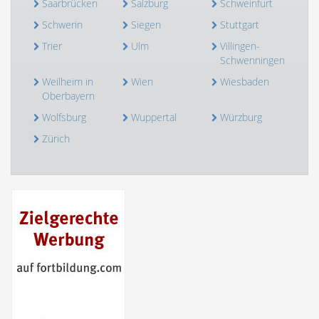
Saarbrücken
Salzburg
Schweinfurt
Schwerin
Siegen
Stuttgart
Trier
Ulm
Villingen-
Schwenningen
Weilheim in
Wien
Wiesbaden
Oberbayern
Wolfsburg
Wuppertal
Würzburg
Zürich