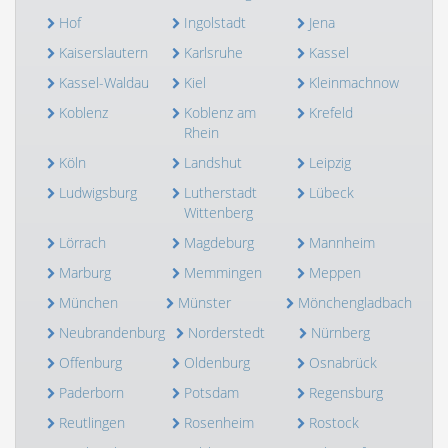
Hof
Ingolstadt
Jena
Kaiserslautern
Karlsruhe
Kassel
Kassel-Waldau
Kiel
Kleinmachnow
Koblenz
Koblenz am
Krefeld
Rhein
Köln
Landshut
Leipzig
Ludwigsburg
Lutherstadt
Lübeck
Wittenberg
Lörrach
Magdeburg
Mannheim
Marburg
Memmingen
Meppen
München
Münster
Mönchengladbach
Neubrandenburg
Norderstedt
Nürnberg
Offenburg
Oldenburg
Osnabrück
Paderborn
Potsdam
Regensburg
Reutlingen
Rosenheim
Rostock