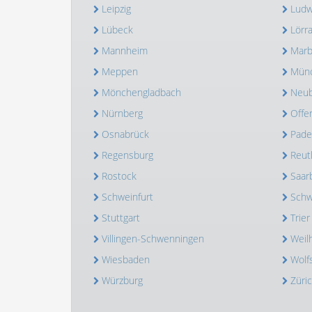
Leipzig
Ludw
Lübeck
Lörr
Mannheim
Marb
Meppen
Mün
Mönchengladbach
Neub
Nürnberg
Offe
Osnabrück
Pade
Regensburg
Reut
Rostock
Saar
Schweinfurt
Schw
Stuttgart
Trier
Villingen-Schwenningen
Weil
Wiesbaden
Wolf
Würzburg
Züri