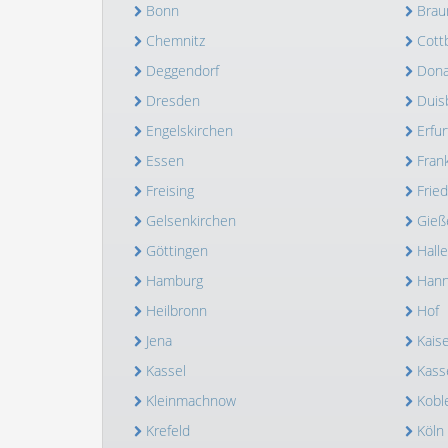
Bonn
Brau
Chemnitz
Cott
Deggendorf
Dona
Dresden
Duis
Engelskirchen
Erfur
Essen
Fran
Freising
Frie
Gelsenkirchen
Gieß
Göttingen
Halle
Hamburg
Hann
Heilbronn
Hof
Jena
Kais
Kassel
Kass
Kleinmachnow
Kobl
Krefeld
Köln