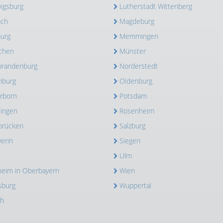
igsburg
Lutherstadt Wittenberg
ach
Magdeburg
urg
Memmingen
chen
Münster
randenburg
Norderstedt
nburg
Oldenburg
rborn
Potsdam
lingen
Rosenheim
brücken
Salzburg
erin
Siegen
Ulm
heim in Oberbayern
Wien
sburg
Wuppertal
ch