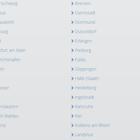
nschweig
Bremen
bus
Darmstadt
uwörth
Dortmund
burg
Düsseldorf
t
Erlangen
kfurt am Main
Freiburg
drichshafen
Fulda
en
Göppingen
Halle (Saale)
over
Heidelberg
Ingolstadt
erslautern
Karlsruhe
el-Waldau
Kiel
enz
Koblenz am Rhein
Landshut