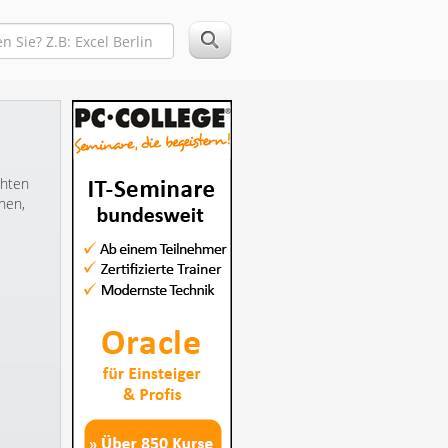
chten
hen,