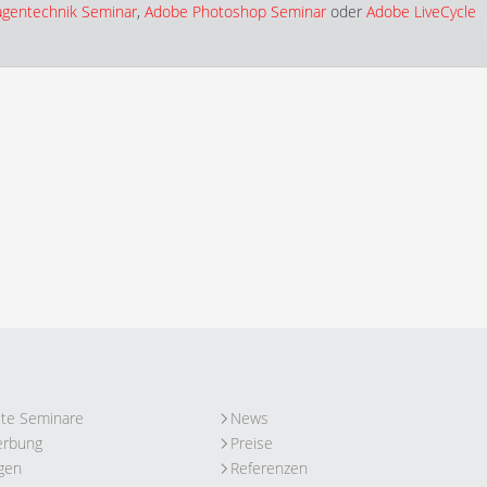
agentechnik Seminar
,
Adobe Photoshop Seminar
oder
Adobe LiveCycle
ute Seminare
News
erbung
Preise
gen
Referenzen