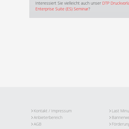
Interessiert Sie vielleicht auch unser
DTP Druckvorl
Enterprise Suite (ES) Seminar
?
Kontakt / Impressum
Last Min
Anbieterbereich
Bannerw
AGB
Förderun